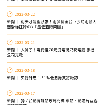
2022-03-22
新聞 |
明天才是重頭戲！雨彈掃全台→今晚雨最大
溜滑梯狂降6℃「最低溫時間曝」
2022-03-21
新聞 |
太神了！電費僅70元沒電視只吹電扇 手機
公司充電
2022-03-18
新聞 |
央行升息 1.31％低息房貸將絕跡
2022-03-17
新聞 |
獨／台鐵高雄站玻璃門碎 車站、鐵道局互踢