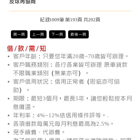
皮球再協商
紀錄1009筆 第193頁 共202頁
第一頁
上一頁
下一頁
最後一頁
借 / 款 / 需 / 知
客戶年齡：只要您年滿20歲~70歲皆可辦理。
客戶職務類別：各行各業皆可辦理 原車貸款
不限職業類別（無業亦可）。
客戶信用狀況：信用正常者（瑕疵亦可協
助）。
期限：最短3個月，最長5年，讓您輕鬆按本月
息攤還。
年利率：4%~12%依信用條件評等。.
各項借款每萬元每月利息最高為2.5%。
免手續費、代辦費。