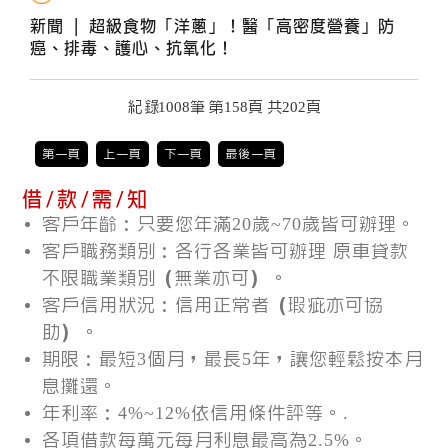
新聞 |
超級食物「洋蔥」！醫「高密度營養」防
癌、排毒、護心、抗氧化！
紀錄1008筆 第158頁 共202頁
第一頁
上一頁
下一頁
最後一頁
借 / 款 / 需 / 知
客戶年齡：只要您年滿20歲~70歲皆可辦理。
客戶職務類別：各行各業皆可辦理 原車貸款
不限職業類別（無業亦可）。
客戶信用狀況：信用正常者（瑕疵亦可協
助）。
期限：最短3個月，最長5年，讓您輕鬆按本月
息攤還。
年利率：4%~12%依信用條件評等。.
各項借款每萬元每月利息最高為2.5%。