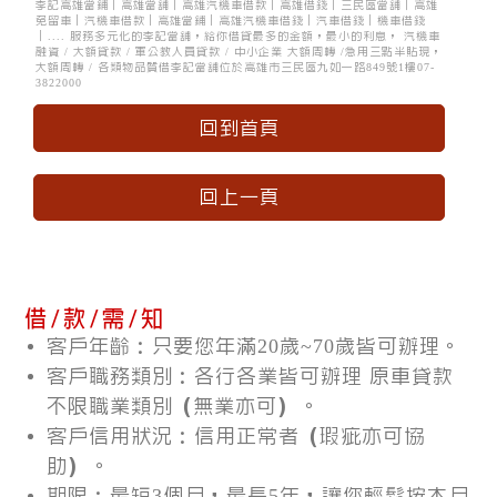
李記
高雄當鋪
│
高雄當舖
│
高雄汽機車借款
│
高雄借錢
│
三民區當舖
│
高雄
免留車
│汽機車借款│高雄當鋪│高雄汽機車借錢│汽車借錢│機車借錢
│.... 服務多元化的李記當舖，給你借貸最多的金額，最小的利息， 汽機車
融資 / 大額貸款 / 軍公教人員貸款 / 中小企業 大額周轉 /急用三點半貼現，
大額周轉 / 各類物品質借李記當舖位於高雄市三民區九如一路849號1樓07-
3822000
回到首頁
回上一頁
借 / 款 / 需 / 知
客戶年齡：只要您年滿20歲~70歲皆可辦理。
客戶職務類別：各行各業皆可辦理 原車貸款
不限職業類別（無業亦可）。
客戶信用狀況：信用正常者（瑕疵亦可協
助）。
期限：最短3個月，最長5年，讓您輕鬆按本月