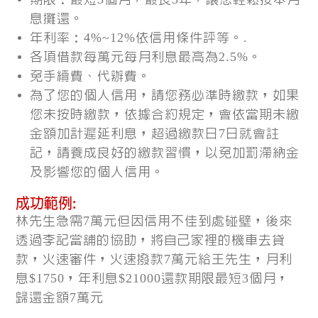
息攤還。
年利率：4%~12%依信用條件評等。.
各項借款每萬元每月利息最高為2.5%。
免手續費、代辦費。
為了您的個人信用，請您務必準時繳款，如果
您未按時繳款，依據合約規定，會依當期未繳
金額加計遲延利息，超過繳款日7日就會註
記，請養成良好的繳款習慣，以免加罰滯納金
及影響您的個人信用。
成功範例:
林先生急需7萬元但因信用不佳到處碰壁，後來
透過李記當舖的協助，將自己家裡的機車去貸
款，火速審件，火速撥款7萬元給王先生，月利
息$1750，年利息$21000還款期限最短3個月，
歸還金額7萬元